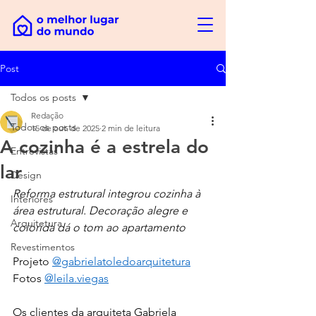
Post
Todos os posts
Redação
Todos os posts
15 de out. de 2025
2 min de leitura
A cozinha é a estrela do
Entrevistas
lar
Design
Reforma estrutural integrou cozinha à 
Interiores
área estrutural. Decoração alegre e 
Arquitetura
colorida dá o tom ao apartamento
Revestimentos
Projeto 
@gabrielatoledoarquitetura
Fotos 
@leila.viegas
Os clientes da arquiteta Gabriela 