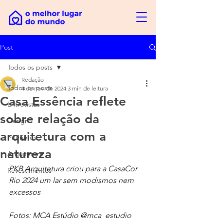
Post
Todos os posts
Redação
Todos os posts
4 de nov. de 2024
3 min de leitura
Casa Essência reflete
Entrevistas
sobre relação da
Design
arquitetura com a
Interiores
natureza
Arquitetura
PKB Arquitetura criou para a CasaCor 
Revestimentos
Rio 2024 um lar sem modismos nem 
excessos
Fotos: MCA Estúdio @mca_estudio