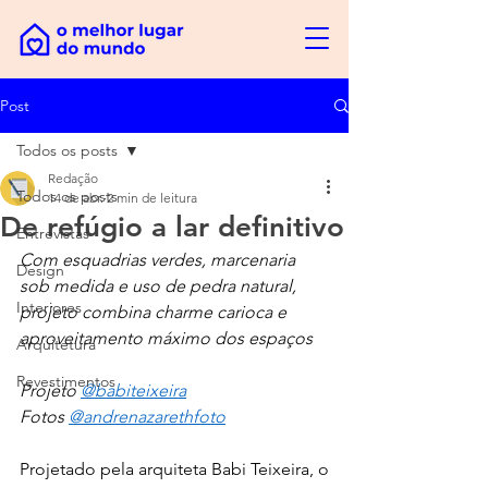
Post
Todos os posts
Redação
Todos os posts
14 de abr.
2 min de leitura
De refúgio a lar definitivo
Entrevistas
Com esquadrias verdes, marcenaria 
Design
sob medida e uso de pedra natural, 
Interiores
projeto combina charme carioca e 
aproveitamento máximo dos espaços
Arquitetura
Revestimentos
Projeto 
@babiteixeira
Fotos 
@andrenazarethfoto
Projetado pela arquiteta Babi Teixeira, o 