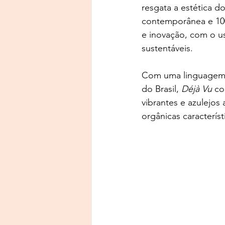
resgata a estética d
contemporânea e 100
e inovação, com o us
sustentáveis.
Com uma linguagem q
do Brasil, 
Déjà Vu
 co
vibrantes e azulejos 
orgânicas caracterís