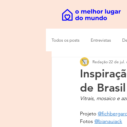
Todos os posts
Entrevistas
De
Redação
22 de jul.
Inspiraç
de Brasil
Vitrais, mosaico e a
Projeto 
@fichbergarq
Fotos 
@bianauiack