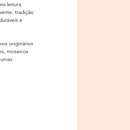
a leitura 
ente, tradição 
duráveis e 
os originários 
dos, mosaicos 
curvas 