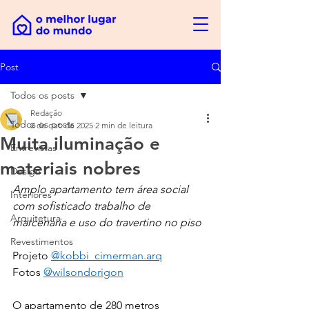
Post
Todos os posts
Redação
Todos os posts
2 de out. de 2025
2 min de leitura
Muita iluminação e
Entrevistas
materiais nobres
Design
Amplo apartamento tem área social 
Interiores
com sofisticado trabalho de 
Arquitetura
marcenaria e uso do travertino no piso
Revestimentos
Projeto 
@kobbi_cimerman.arq
Fotos 
@wilsondorigon
O apartamento de 280 metros 