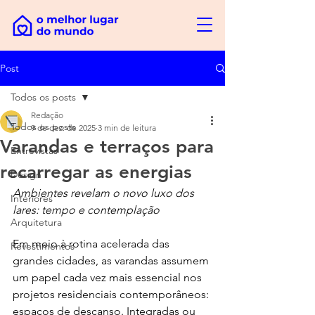
Post
Todos os posts
Redação
Todos os posts
9 de dez. de 2025
3 min de leitura
Varandas e terraços para
Entrevistas
recarregar as energias
Design
Ambientes revelam o novo luxo dos 
Interiores
lares: tempo e contemplação
Arquitetura
Em meio à rotina acelerada das 
Revestimentos
grandes cidades, as varandas assumem 
um papel cada vez mais essencial nos 
projetos residenciais contemporâneos: 
espaços de descanso. Integradas ou 