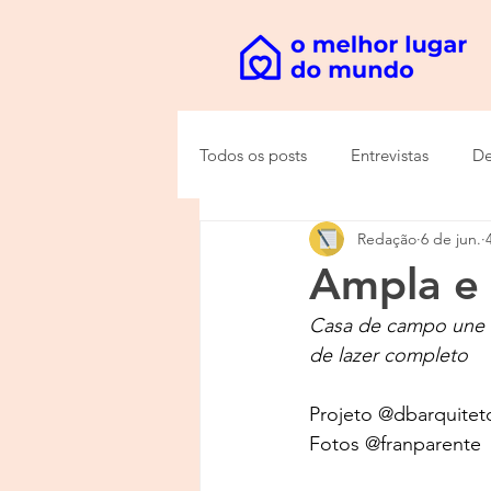
Todos os posts
Entrevistas
De
Redação
6 de jun.
Ampla e 
Casa de campo une ar
de lazer completo
Projeto @dbarquitet
Fotos @franparente