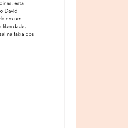
inas, esta 
to David 
ída em um 
 liberdade, 
l na faixa dos 