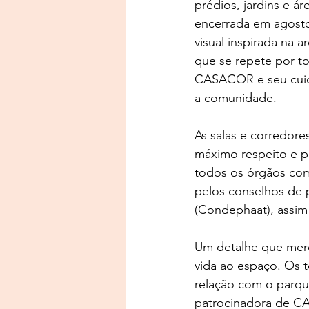
prédios, jardins e á
encerrada em agosto
visual inspirada na 
que se repete por to
CASACOR e seu cuida
a comunidade.
As salas e corredor
máximo respeito e pr
todos os órgãos com
pelos conselhos de p
(Condephaat), assim
Um detalhe que merec
vida ao espaço. Os 
relação com o parque
patrocinadora de CA