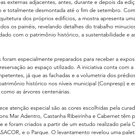
reas externas adjacentes, antes, durante e depois da edi
 e totalmente desmontada até o fim de setembro. Com 
arquitetura dos próprios edifícios, a mostra apresenta u
dos os painéis, revelando detalhes do trabalho minucio
do com o patrimônio histórico, a sustentabilidade e a
es foram especialmente preparados para receber a expo
eservação ao espaço utilizado. A iniciativa conta com a
petentes, já que as fachadas e a volumetria dos prédio
atrimônio histórico nos níveis municipal (Conpresp) e e
 como as árvores centenárias.
e atenção especial são as cores escolhidas pela curado
tons Mar Adentro, Castanha Ribeirinha e Cabernet têm 
 e foram criados a partir de um estudo realizado pela C
SACOR, e o Parque. O levantamento revelou uma palet