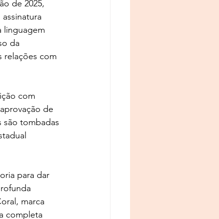
ção de 2025, 
assinatura 
ma linguagem 
so da 
s relações com 
sição com 
 aprovação de 
s são tombadas 
stadual 
ria para dar 
profunda 
oral, marca 
a completa 