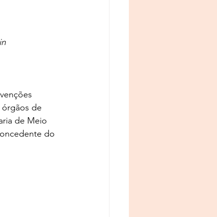
in
rvenções 
 órgãos de 
aria de Meio 
 concedente do 