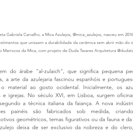
ta Gabriela Carvalho, a Mica Azulejos, @mica_azulejos, nasceu em 2016
stimentos que unissem a durabilidade da cerâmica sem abrir mão do d
jo Marrocos da Mica, com projeto de Duda Tavares Arquitetura @dudata
em do árabe "al-zulaich", que significa pequena ped
s, a arte da azulejaria fascinou espanhóis e portugues
o material ao gosto ocidental. Inicialmente, os azul
 e igrejas. No século XVI, em Lisboa, surgem oficinas
egundo a técnica italiana da faiança. A nova indústr
des painéis são fabricados sob medida, criando
tivos geométricos, temas figurativos ou da fauna e da f
zulejo deixa de ser exclusivo da nobreza e do clero,