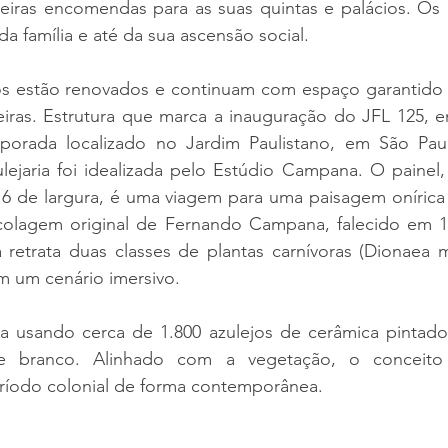
meiras encomendas para as suas quintas e palácios. Os 
 da família e até da sua ascensão social.
jos estão renovados e continuam com espaço garantido 
ileiras. Estrutura que marca a inauguração do JFL 125,
orada localizado no Jardim Paulistano, em São Paulo
lejaria foi idealizada pelo Estúdio Campana
. O painel
 6 de largura, é uma viagem para uma paisagem onírica 
olagem original de Fernando Campana, falecido em 1
 retrata duas classes de plantas carnívoras (Dionaea mu
m um cenário imersivo.
da usando cerca de 1.800 azulejos de cerâmica pintad
e branco. Alinhado com a vegetação, o conceito 
eríodo colonial de forma contemporânea. 