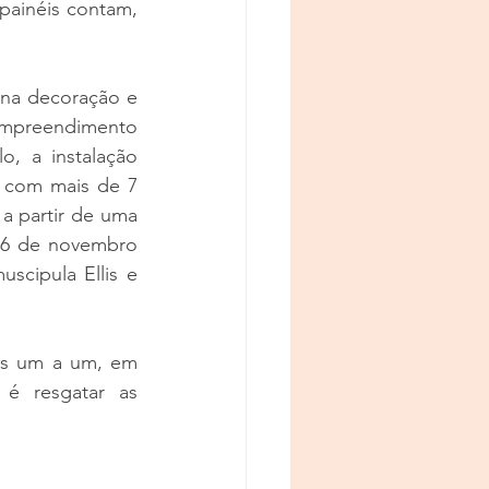
painéis contam, 
na decoração e 
 empreendimento 
, a instalação 
, com
 mais de 7 
a partir de uma 
6 de novembro 
scipula Ellis e 
os um a um, em 
é resgatar as 