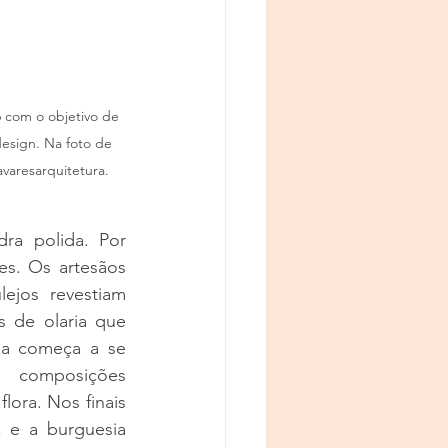
 com o objetivo de 
esign. Na foto de 
varesarquitetura.
ra polida. Por 
es. Os artesãos 
ejos revestiam 
 de olaria que 
ia começa a se 
 composições 
lora. 
Nos finais 
 e a burguesia 