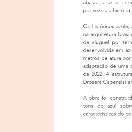
abastada faz as pri
por vezes, a história
Os históricos azule
na arquitetura bras
de aluguel por temp
desenvolvida em azu
metros de atura 
por
adaptação de uma c
de 2022. A estrutura
Drosera Capensis) e
A obra foi construí
tons de azul sobr
características do p