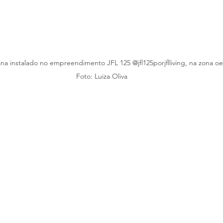
 instalado no empreendimento JFL 125 @jfl125porjflliving, na zona oe
Foto: Luiza Oliva