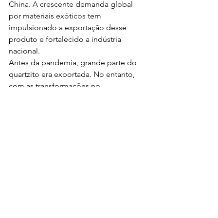
China. A crescente demanda global 
por materiais exóticos tem 
impulsionado a exportação desse 
produto e fortalecido a indústria 
nacional. 
Antes da pandemia, grande parte do 
quartzito era exportada. No entanto, 
com as transformações no 
comportamento do consumidor, que 
passaram a valorizar ambientes mais 
agradáveis e conceitos como a biofilia 
na arquitetura, o mercado interno 
passou a demandar cada vez mais 
esses materiais diferenciados, 
crescendo cerca de 10% ao ano desde 
2020.