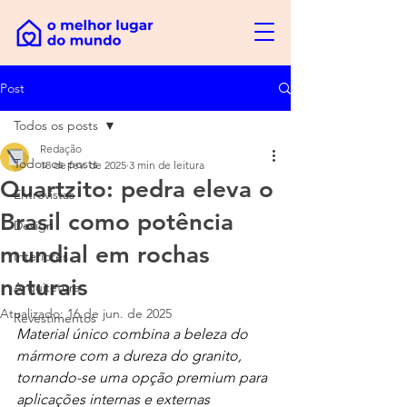
Post
Todos os posts
Redação
Todos os posts
18 de fev. de 2025
3 min de leitura
Quartzito: pedra eleva o
Entrevistas
Brasil como potência
Design
mundial em rochas
Interiores
naturais
Arquitetura
Atualizado:
16 de jun. de 2025
Revestimentos
Material único combina a beleza do 
mármore com a dureza do granito, 
tornando-se uma opção premium para 
aplicações internas e externas