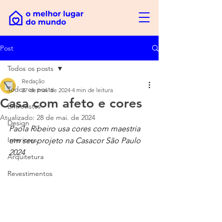
Post
Todos os posts
Redação
Todos os posts
27 de mai. de 2024
4 min de leitura
Casa com afeto e cores
Entrevistas
Atualizado:
28 de mai. de 2024
Design
Paola Ribeiro usa cores com maestria 
Interiores
em seu projeto na Casacor São Paulo 
2024
Arquitetura
Revestimentos