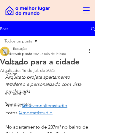
Post
Todos os posts
Redação
Todos os posts
16 de jul. de 2025
3 min de leitura
Voltado para a cidade
Entrevistas
Atualizado:
16 de jul. de 2025
Design
Arquiteto projeta apartamento 
Interiores
moderno e personalizado com vista 
privilegiada
Arquitetura
Revestimentos
Projeto 
@mayconalterastudio
Fotos 
@mortattistudio
No apartamento de 237m² no bairro de 