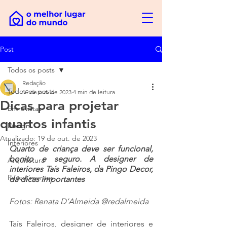
Post
Todos os posts
Redação
Todos os posts
19 de out. de 2023
4 min de leitura
Dicas para projetar
Entrevistas
quartos infantis
Design
Atualizado:
19 de out. de 2023
Interiores
Quarto de criança deve ser funcional, 
bonito e seguro. A designer de 
Arquitetura
interiores Taís Faleiros, da Pingo Decor, 
Revestimentos
dá dicas importantes
Fotos: Renata D’Almeida @redalmeida
Taís Faleiros, designer de interiores e 